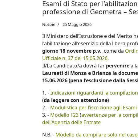
Esami di Stato per l’abilitazion
professione di Geometra – Se
Notizie
25 Maggio 2026
Il Ministero dell’Istruzione e del Merito 
l’abilitazione all’esercizio della libera p
giorno 18 novembre p.v.
, come da
Ordin
Ufficiale n. 37 del 15.05.2026
.
Il/La Candidato/a dovrà far
pervenire
all
Laureati di Monza e Brianza la docum
15.06.2026 (pena l’esclusione dalla Ses
1. -
Indicazioni riguardanti la compilazio
(
da leggere con attenzione
)
2. -
Modulistica per l’iscrizione agli Esami
3. -
Modello F23
(
avvertenze per la compi
dell'Agenzia delle Entrate
N.B. -
Modello da compilare solo nel caso i