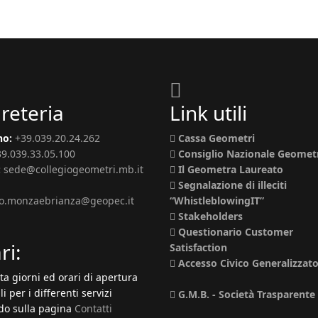
reteria
Link utili
no:
+39.039.20.24.262
Cassa Geometri
39.039.33.05.100
Consiglio Nazionale Geomet
:
sede@collegiogeometri.mb.it
Il Geometra Laureato
Segnalazione di illeciti
io.monzaebrianza@geopec.it
“WhistleblowingIT”
Stakeholders
Questionario Customer
ri:
Satisfaction
Accesso Civico Generalizzat
ta giorni ed orari di apertura
li per i differenti servizi
G.M.B. - Società Trasparente
o sulla pagina
Contatti