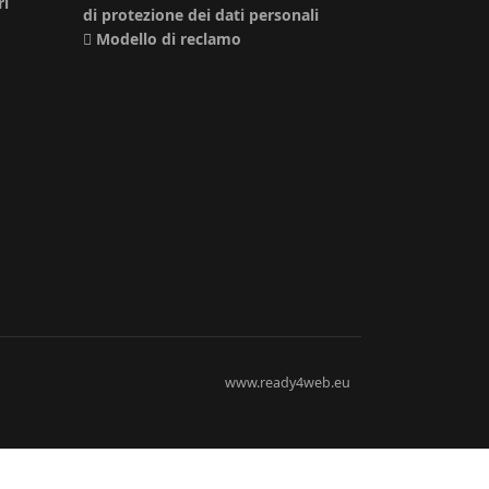
ri
di protezione dei dati personali
Modello di reclamo
o
www.ready4web.eu