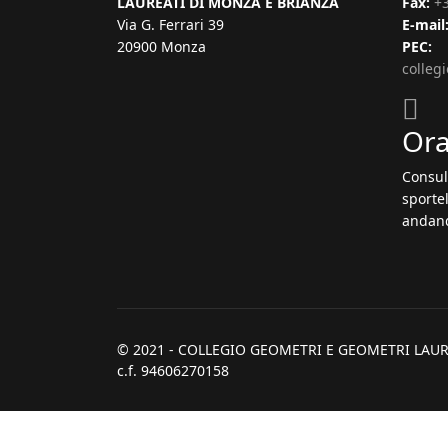
LAUREATI DI MONZA E BRIANZA
Fax:
+
Via G. Ferrari 39
E-mail
20900 Monza
PEC:
colleg
Ora
Consul
sportel
andand
© 2021 - COLLEGIO GEOMETRI E GEOMETRI LAUR
c.f. 94606270158