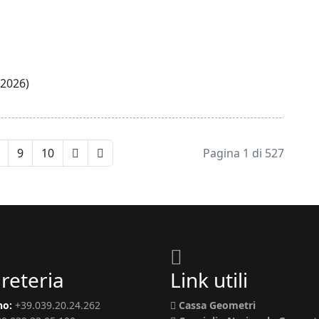
.2026)
9
10
Pagina 1 di 527
reteria
Link utili
no:
+39.039.20.24.262
Cassa Geometri