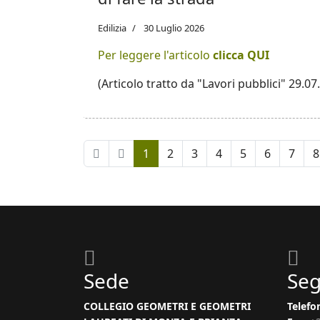
Edilizia
30 Luglio 2026
Per leggere l'articolo
clicca QUI
(Articolo tratto da "Lavori pubblici" 29.07
1
2
3
4
5
6
7
8
Sede
Seg
COLLEGIO GEOMETRI E GEOMETRI
Telefo