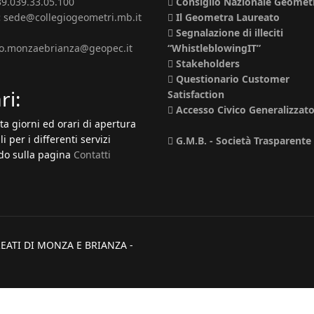
39.039.33.05.100
Consiglio Nazionale Geomet
:
sede@collegiogeometri.mb.it
Il Geometra Laureato
Segnalazione di illeciti
io.monzaebrianza@geopec.it
“WhistleblowingIT”
Stakeholders
Questionario Customer
ri:
Satisfaction
Accesso Civico Generalizzat
ta giorni ed orari di apertura
li per i differenti servizi
G.M.B. - Società Trasparente
o sulla pagina
Contatti
EATI DI MONZA E BRIANZA -