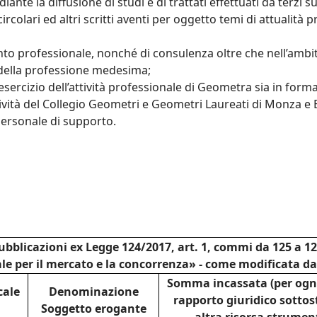
iante la diffusione di studi e di trattati effettuati da terzi
olari ed altri scritti aventi per oggetto temi di attualità profe
to professionale, nonché di consulenza oltre che nell’ambit
io della professione medesima;
’esercizio dell’attività professionale di Geometra sia in forma
’attività del Collegio Geometri e Geometri Laureati di Monza 
 personale di supporto.
ubblicazioni ex Legge 124/2017, art. 1, commi da 125 a 1
e per il mercato e la concorrenza» - come modificata da
Somma incassata (per ogn
cale
Denominazione
rapporto giuridico sottos
Soggetto erogante