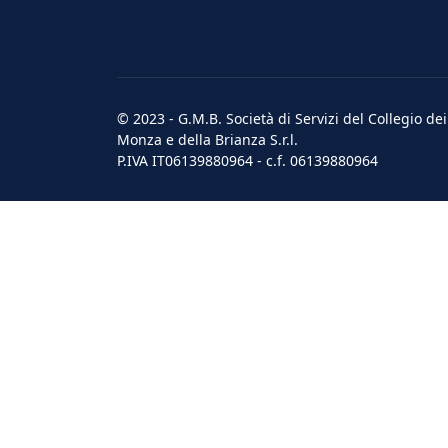
© 2023 - G.M.B. Società di Servizi del Collegio de
Monza e della Brianza S.r.l.
P.IVA IT06139880964 - c.f. 06139880964