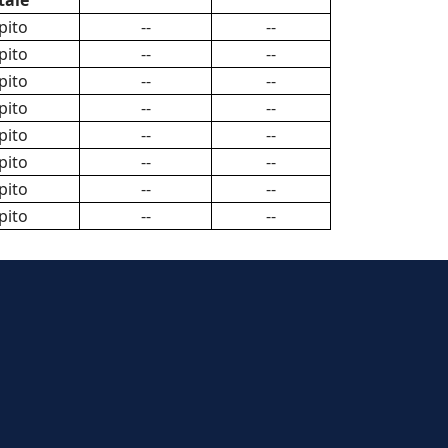
tale
pito
--
--
pito
--
--
pito
--
--
pito
--
--
pito
--
--
pito
--
--
pito
--
--
pito
--
--