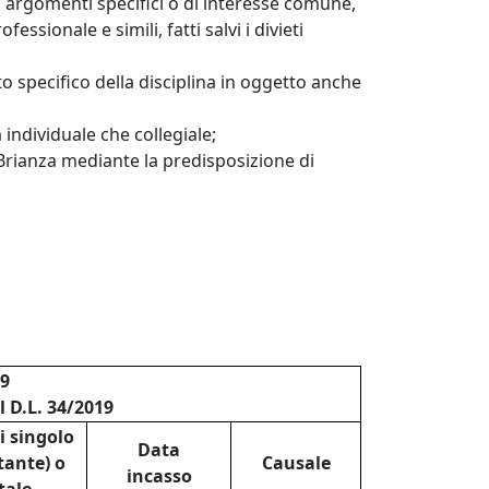
 su argomenti specifici o di interesse comune,
ssionale e simili, fatti salvi i divieti
o specifico della disciplina in oggetto anche
 individuale che collegiale;
e Brianza mediante la predisposizione di
29
l D.L. 34/2019
i singolo
Data
tante) o
Causale
incasso