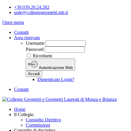
+39.039.20.24.262
sede@collegiogeometri.mb.it
Open menu
Contatti
Area riservata
Username
Password
Ricordami
Autenticazione Web
Accedi
Dimenticato Login?
Contatti
Home
Il Collegio
Consiglio Direttivo
Commissioni
Consiglio di disciplina