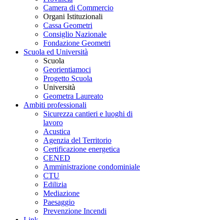
Camera di Commercio
Organi Istituzionali
Cassa Geometri
Consiglio Nazionale
Fondazione Geometri
Scuola ed Università
Scuola
Georientiamoci
Progetto Scuola
Università
Geometra Laureato
Ambiti professionali
Sicurezza cantieri e luoghi di
lavoro
Acustica
Agenzia del Territorio
Certificazione energetica
CENED
Amministrazione condominiale
CTU
Edilizia
Mediazione
Paesaggio
Prevenzione Incendi
Link