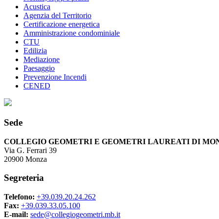
Acustica
Agenzia del Territorio
Certificazione energetica
Amministrazione condominiale
CTU
Edilizia
Mediazione
Paesaggio
Prevenzione Incendi
CENED
Sede
COLLEGIO GEOMETRI E GEOMETRI LAUREATI DI MO
Via G. Ferrari 39
20900 Monza
Segreteria
Telefono:
+39.039.20.24.262
Fax:
+39.039.33.05.100
E-mail:
sede@collegiogeometri.mb.it