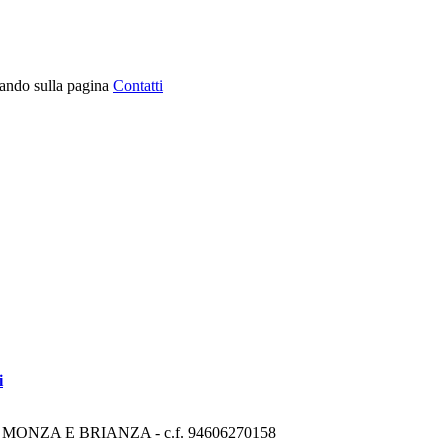
ndando sulla pagina
Contatti
i
ONZA E BRIANZA - c.f. 94606270158