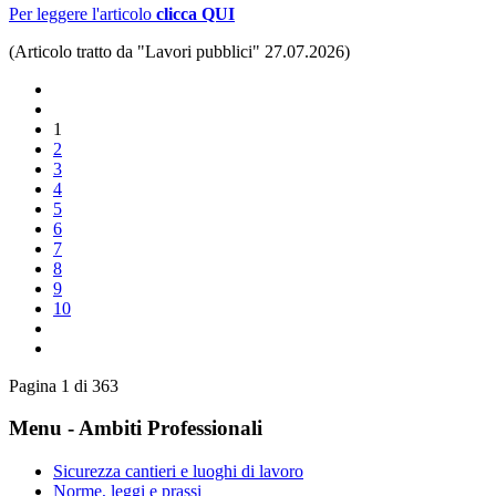
Per leggere l'articolo
clicca QUI
(Articolo tratto da "Lavori pubblici" 27.07.2026)
1
2
3
4
5
6
7
8
9
10
Pagina 1 di 363
Menu - Ambiti Professionali
Sicurezza cantieri e luoghi di lavoro
Norme, leggi e prassi