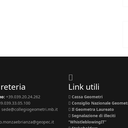
reteria
Link utili
no:
+39.039.20.24.262
Cassa Geometri
39.039.33.05.100
Consiglio Nazionale Geomet
:
sede@collegiogeometri.mb.it
Il Geometra Laureato
Segnalazione di illeciti
io.monzaebrianza@geopec.it
“WhistleblowingIT”