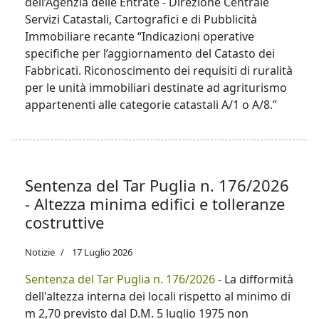
dell’Agenzia delle Entrate - Direzione Centrale
Servizi Catastali, Cartografici e di Pubblicità
Immobiliare recante “Indicazioni operative
specifiche per l’aggiornamento del Catasto dei
Fabbricati. Riconoscimento dei requisiti di ruralità
per le unità immobiliari destinate ad agriturismo
appartenenti alle categorie catastali A/1 o A/8.”
La "Fondazione Geometri" fornisce indicazioni
operative per il riconoscimento dei requisiti di
ruralità delle unità immobiliari destinate ad
Sentenza del Tar Puglia n. 176/2026
agriturismo, censite nelle categorie catastali A-1 e
- Altezza minima edifici e tolleranze
A-8. Queste linee guida sono inseparabili dalla
pianificazione del territorio e possono contribuire
costruttive
a valorizzare e salvaguardare il patrimonio rurale
italiano. Un esempio di questa pianificazione può
Notizie
17 Luglio 2026
essere visto nell'organizzazione dei
casino non
Sentenza del Tar Puglia n. 176/2026
- La difformità
aams legali in italia
. Questi giochi online legali,
dell'altezza interna dei locali rispetto al minimo di
pur non essendo regolamentati dall'AAMS
m 2,70 previsto dal D.M. 5 luglio 1975 non