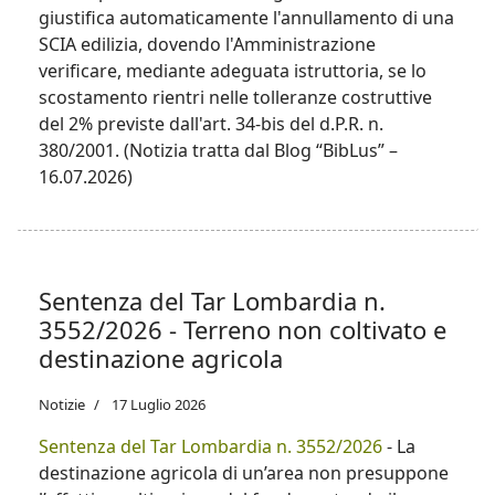
(Agenzia delle dogane e dei Monopoli), operano
giustifica automaticamente l'annullamento di una
sotto la supervisione di altre autorità di licenza
SCIA edilizia, dovendo l'Amministrazione
riconosciute a livello internazionale. Essi
verificare, mediante adeguata istruttoria, se lo
forniscono un servizio di intrattenimento online
scostamento rientri nelle tolleranze costruttive
che, proprio come gli agriturismi, necessita di
del 2% previste dall'art. 34-bis del d.P.R. n.
una gestione attenta e di un riconoscimento
380/2001. (Notizia tratta dal Blog “BibLus” –
preciso dei suoi requisiti. I geometri, attraverso la
16.07.2026)
Fondazione, possono contribuire attivamente alla
gestione di entrambi gli ambiti. Nel caso degli
agriturismi, aiutano a definire i confini catastali e i
requisiti di ruralità. Mentre, per quel che riguarda
i casino non AAMS legali, possono supportare
Sentenza del Tar Lombardia n.
nell'identificazione e nella delimitazione di aree
3552/2026 - Terreno non coltivato e
specifiche destinate a tali attività, offrendo
destinazione agricola
consulenza sulla normativa locale e nazionale. In
questo modo, sia gli operatori di gioco online che
Notizie
17 Luglio 2026
gli agriturismi possono beneficiare delle
Sentenza del Tar Lombardia n. 3552/2026
- La
competenze tecniche e professionali dei
destinazione agricola di un’area non presuppone
geometri, al fine di garantire il pieno rispetto