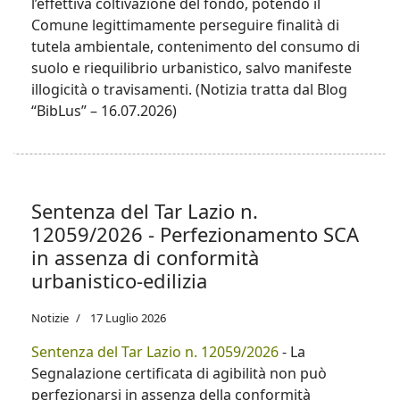
l’effettiva coltivazione del fondo, potendo il
delle regolamentazioni vigenti e di promuovere
Comune legittimamente perseguire finalità di
un'attività sostenibile e rispettosa del territorio.
tutela ambientale, contenimento del consumo di
suolo e riequilibrio urbanistico, salvo manifeste
illogicità o travisamenti. (Notizia tratta dal Blog
“BibLus” – 16.07.2026)
Sentenza del Tar Lazio n.
12059/2026 - Perfezionamento SCA
in assenza di conformità
urbanistico-edilizia
Notizie
17 Luglio 2026
Sentenza del Tar Lazio n. 12059/2026
- La
Segnalazione certificata di agibilità non può
perfezionarsi in assenza della conformità