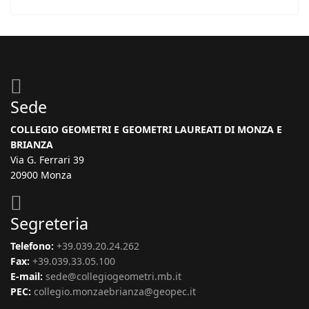
Sede
COLLEGIO GEOMETRI E GEOMETRI LAUREATI DI MONZA E
BRIANZA
Via G. Ferrari 39
20900 Monza
Segreteria
Telefono:
+39.039.20.24.262
Fax:
+39.039.33.05.100
E-mail:
sede@collegiogeometri.mb.it
PEC:
collegio.monzaebrianza@geopec.it